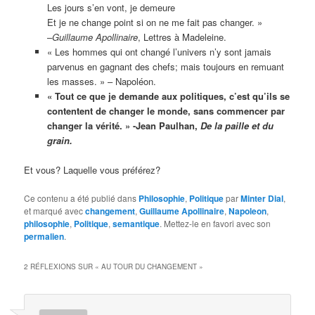
Les jours s’en vont, je demeure
Et je ne change point si on ne me fait pas changer. »
–
Guillaume Apollinaire
, Lettres à Madeleine.
« Les hommes qui ont changé l’univers n’y sont jamais
parvenus en gagnant des chefs; mais toujours en remuant
les masses. » – Napoléon.
« Tout ce que je demande aux politiques, c’est qu’ils se
contentent de changer le monde, sans commencer par
changer la vérité. » -Jean Paulhan,
De la paille et du
grain.
Et vous? Laquelle vous préférez?
Ce contenu a été publié dans
Philosophie
,
Politique
par
Minter Dial
,
et marqué avec
changement
,
Guillaume Apollinaire
,
Napoleon
,
philosophie
,
Politique
,
semantique
. Mettez-le en favori avec son
permalien
.
2 RÉFLEXIONS SUR «
AU TOUR DU CHANGEMENT
»