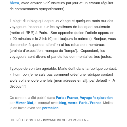
Alexa
, avec environ 25K visiteurs par jour et un
stream
régulier
de commentaires sympathisants).
Il s’agit d’un blog qui capte un visage et quelques mots sur des
voyageurs inconnus sur les systèmes de transport souterrain
(métro et RER) à Paris. Son approche (selon l’article apparu en
« 20 minutes » le 21/4/10) est toujours le même (« Bonjour, vous
descendez à quelle station? ») et les refus sont nombreux
(crainte d’exposition, manque de ‘temps’). Cependant, les
voyageurs sont divers et parfois les commentaires très justes.
Typique de son ton agréable, Marie écrit dans la rubrique contact:
« Hum, bon je ne sais pas comment créer une rubrique contact
alors voilà encore une fois [mon adresse email], par défaut! » A
découvrir!
Ce contenu a été publié dans
Paris / France
,
Voyage / exploration
par
Minter Dial
, et marqué avec
blog
,
metro
,
Paris / France
. Mettez-
le en favori avec son
permalien
.
UNE RÉFLEXION SUR «
INCONNU DU METRO PARISIEN
»