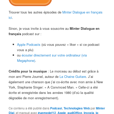
Trouver tous les autres épisodes de
Minter Dialogue en français
ici
.
Sinon, je vous invite à vous souscrire au
Minter Dialogue en
français
podcast sur :
Apple Podcasts
(où vous pouvez « liker » si ce podcast
vous a plu)
ou
écouter directement sur votre ordinateur (via
Megaphone)
.
Crédits pour la musique
: Le morceau au début est grâce à
mon ami Pierre Journel, auteur de
La Chaine Guitare
. J’ai
également une chanson que j’ai co-écrite avec mon amie à New
York, Stephanie Singer: « A Convinced Man. » Celle-ci a été
écrite et enregistrée dans les années 1980 (d’où la qualité
dégradée de mon enregistrement).
Ce contenu a été publié dans
Podcast
,
Technologies Web
par
Minter
Dial
, et marqué avec
#uemedef12
,
Apple
,
audiOffice
,
Invoxia
,
ip