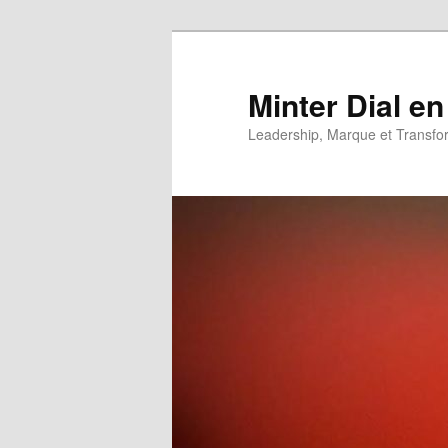
Aller
Aller
au
au
contenu
contenu
Minter Dial en
principal
secondaire
Leadership, Marque et Transfo