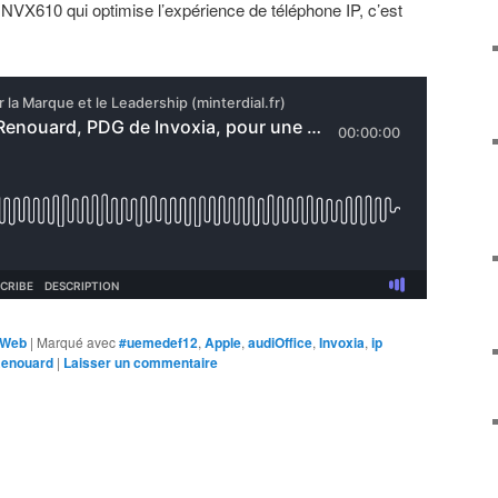
 NVX610 qui optimise l’expérience de téléphone IP, c’est
 Web
|
Marqué avec
#uemedef12
,
Apple
,
audiOffice
,
Invoxia
,
ip
Renouard
|
Laisser un commentaire