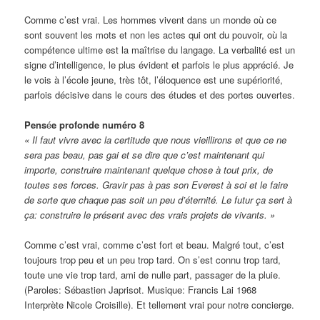
Comme c’est vrai. Les hommes vivent dans un monde où ce
sont souvent les mots et non les actes qui ont du pouvoir, où la
compétence ultime est la maîtrise du langage. La verbalité est un
signe d’intelligence, le plus évident et parfois le plus apprécié. Je
le vois à l’école jeune, très tôt, l’éloquence est une supériorité,
parfois décisive dans le cours des études et des portes ouvertes.
Pens
é
e profonde numéro 8
« Il faut vivre avec la certitude que nous vieillirons et que ce ne
sera pas beau, pas gai et se dire que c’est maintenant qui
importe, construire maintenant quelque chose à tout prix, de
toutes ses forces. Gravir pas à pas son Everest à soi et le faire
de sorte que chaque pas soit un peu d’éternité. Le futur ça sert à
ça: construire le présent avec des vrais projets de vivants. »
Comme c’est vrai, comme c’est fort et beau. Malgré tout, c’est
toujours trop peu et un peu trop tard. On s’est connu trop tard,
toute une vie trop tard, ami de nulle part, passager de la pluie.
(
Paroles: Sébastien Japrisot. Musique: Francis Lai 1968
Interprète Nicole Croisille). Et tellement vrai pour notre concierge.