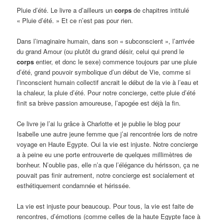
Pluie d’été. Le livre a d’ailleurs un
corps
de chapitres intitulé
« Pluie d’été. » Et ce n’est pas pour rien.
Dans l’imaginaire humain, dans son « subconscient », l’arrivée
du grand Amour (ou plutôt du grand désir, celui qui prend le
corps
entier, et donc le sexe) commence toujours par une pluie
d’été, grand pouvoir symbolique d’un début de Vie, comme si
l’inconscient humain collectif ancrait le début de la vie à l’eau et
la chaleur, la pluie d’été. Pour notre concierge, cette pluie d’été
finit sa brève passion amoureuse, l’apogée est déjà la fin.
Ce livre je l’ai lu grâce
à
Charlotte et je publie le blog pour
Isabelle une autre jeune femme que j’ai rencontr
ée
lors de notre
voyage en Haute Egypte. Oui la vie est injuste. Notre concierge
a à peine eu une porte entrouverte de quelques millimètres de
bonheur. N’oublie pas, elle n’a que l’élégance du hérisson, ça ne
pouvait pas finir autrement, notre concierge est socialement et
esthétiquement condamnée et hérissée.
La vie est injuste pour beaucoup. Pour tous, la vie est faite de
rencontres, d’émotions (comme celles de la haute Egypte face à