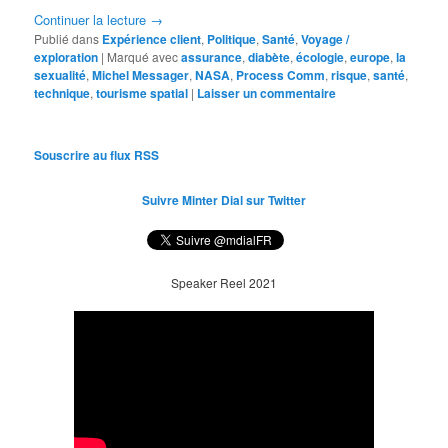
Continuer la lecture
→
Publié dans
Expérience client
,
Politique
,
Santé
,
Voyage /
exploration
|
Marqué avec
assurance
,
diabète
,
écologie
,
europe
,
la
sexualité
,
Michel Messager
,
NASA
,
Process Comm
,
risque
,
santé
,
technique
,
tourisme spatial
|
Laisser un commentaire
Souscrire au flux RSS
Suivre Minter Dial sur Twitter
Speaker Reel 2021