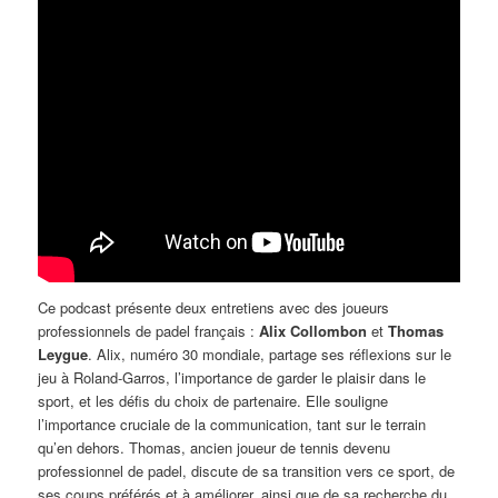
Ce podcast présente deux entretiens avec des joueurs
professionnels de padel français :
Alix Collombon
et
Thomas
Leygue
. Alix, numéro 30 mondiale, partage ses réflexions sur le
jeu à Roland-Garros, l’importance de garder le plaisir dans le
sport, et les défis du choix de partenaire. Elle souligne
l’importance cruciale de la communication, tant sur le terrain
qu’en dehors. Thomas, ancien joueur de tennis devenu
professionnel de padel, discute de sa transition vers ce sport, de
ses coups préférés et à améliorer, ainsi que de sa recherche du