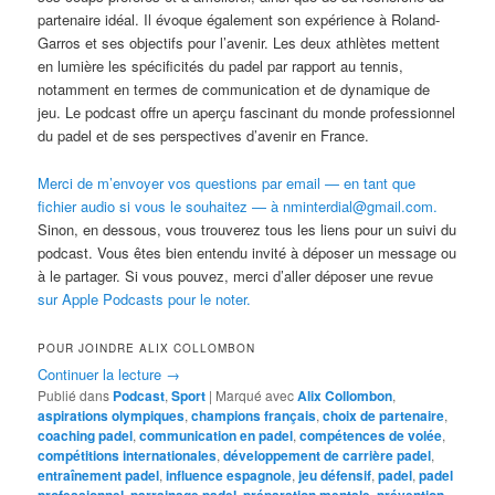
partenaire idéal. Il évoque également son expérience à Roland-
Garros et ses objectifs pour l’avenir. Les deux athlètes mettent
en lumière les spécificités du padel par rapport au tennis,
notamment en termes de communication et de dynamique de
jeu. Le podcast offre un aperçu fascinant du monde professionnel
du padel et de ses perspectives d’avenir en France.
Merci de m’envoyer vos questions par email — en tant que
fichier audio si vous le souhaitez — à nminterdial@gmail.com.
Sinon, en dessous, vous trouverez tous les liens pour un suivi du
podcast. Vous êtes bien entendu invité à déposer un message ou
à le partager. Si vous pouvez, merci d’aller déposer une revue
sur Apple Podcasts pour le noter.
POUR JOINDRE ALIX COLLOMBON
Continuer la lecture
→
Publié dans
Podcast
,
Sport
|
Marqué avec
Alix Collombon
,
aspirations olympiques
,
champions français
,
choix de partenaire
,
coaching padel
,
communication en padel
,
compétences de volée
,
compétitions internationales
,
développement de carrière padel
,
entraînement padel
,
influence espagnole
,
jeu défensif
,
padel
,
padel
professionnel
,
parrainage padel
,
préparation mentale
,
prévention