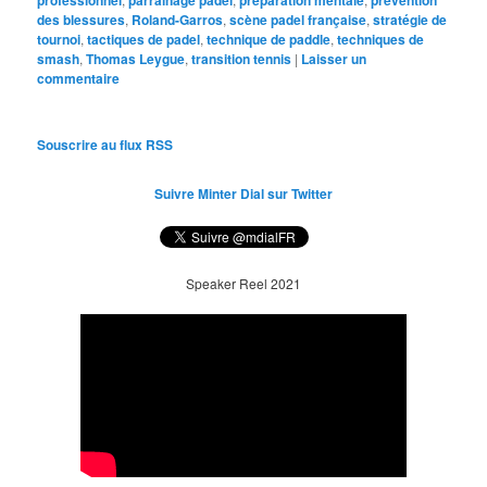
des blessures
,
Roland-Garros
,
scène padel française
,
stratégie de
tournoi
,
tactiques de padel
,
technique de paddle
,
techniques de
smash
,
Thomas Leygue
,
transition tennis
|
Laisser un
commentaire
Souscrire au flux RSS
Suivre Minter Dial sur Twitter
Speaker Reel 2021