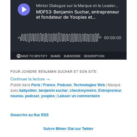
POUR JOINDRE BENJAMIN SUCHAR ET SON SITE:
Continuer la lecture
→
Publié dans
Paris / France
,
Podcast
,
Technologies Web
|
Marqué
avec
babysitter
,
benjamin suchar
,
checkmymetro
,
Entrepreneur
,
nounou
,
podcast
,
yoopies
|
Laisser un commentaire
Souscrire au flux RSS
Suivre Minter Dial sur Twitter