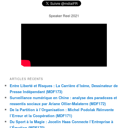
Speaker Reel 2021
ARTICLES RÉCENTS
Entre Liberté et Risques : La Carrière d’Ixène, Dessinateur de
Presse Indépendant (MDF173)
Surveillance numérique en Chine : analyse des paradoxes et
ressentis sociaux par Ariane Ollier-Malaterre (MDF172)
De la Partition à l’Organisation : Michel Podolak Réinvente
l’Erreur et la Coopération (MDF171)
Du Sport à la Magie : Jocelin Haas Connecte l’Entreprise à
l’Émotion (MDF170)