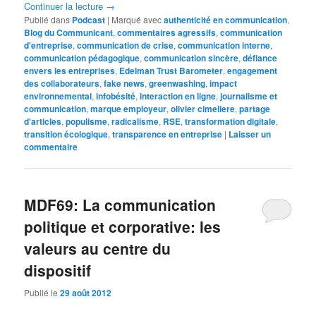
Continuer la lecture
→
Publié dans
Podcast
|
Marqué avec
authenticité en communication
,
Blog du Communicant
,
commentaires agressifs
,
communication
d'entreprise
,
communication de crise
,
communication interne
,
communication pédagogique
,
communication sincère
,
défiance
envers les entreprises
,
Edelman Trust Barometer
,
engagement
des collaborateurs
,
fake news
,
greenwashing
,
impact
environnemental
,
infobésité
,
interaction en ligne
,
journalisme et
communication
,
marque employeur
,
olivier cimeliere
,
partage
d'articles
,
populisme
,
radicalisme
,
RSE
,
transformation digitale
,
transition écologique
,
transparence en entreprise
|
Laisser un
commentaire
MDF69: La communication
politique et corporative: les
valeurs au centre du
dispositif
Publié le
29 août 2012