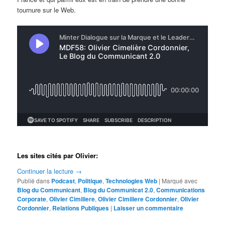
tournure sur le Web.
Les sites cités par Olivier:
Continuer la lecture
→
Publié dans
Podcast
,
Politique
,
Technologies Web
|
Marqué avec
Blog du Communicant
,
Blog du Communicat 2.0
,
Communications
Corporate
,
Olivier Cimiliere
,
Olivier Cimiliere Cordonnier
,
Olivier
Cordonnier
,
Relations Publiques
|
Laisser un commentaire