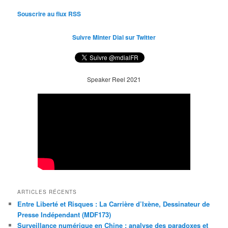
Souscrire au flux RSS
Suivre Minter Dial sur Twitter
Speaker Reel 2021
ARTICLES RÉCENTS
Entre Liberté et Risques : La Carrière d’Ixène, Dessinateur de
Presse Indépendant (MDF173)
Surveillance numérique en Chine : analyse des paradoxes et