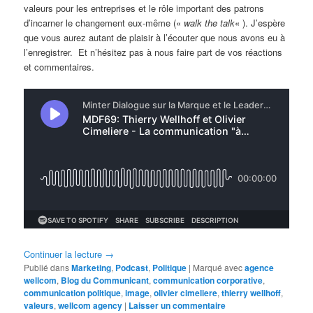
valeurs pour les entreprises et le rôle important des patrons
d’incarner le changement eux-même («
walk the talk
« ). J’espère
que vous aurez autant de plaisir à l’écouter que nous avons eu à
l’enregistrer. Et n’hésitez pas à nous faire part de vos réactions
et commentaires.
Continuer la lecture
→
Publié dans
Marketing
,
Podcast
,
Politique
|
Marqué avec
agence
wellcom
,
Blog du Communicant
,
communication corporative
,
communication politique
,
image
,
olivier cimeliere
,
thierry wellhoff
,
valeurs
,
wellcom agency
|
Laisser un commentaire