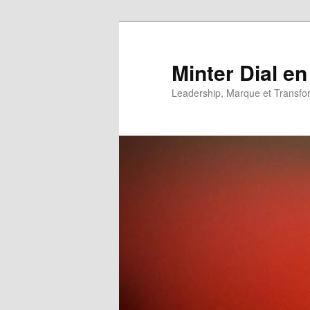
Aller
au
contenu
Minter Dial en
principal
Leadership, Marque et Transfo