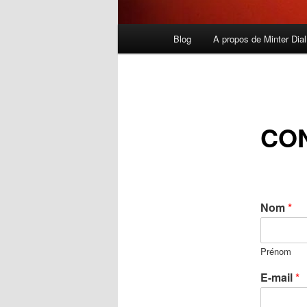
Menu
Blog
A propos de Minter Dial
principal
CO
Nom
*
Prénom
E-mail
*