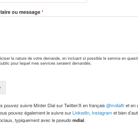
aire ou message
*
éciser la nature de votre demande, en incluant si possible le service en quest
 public pour lequel mes services seraient demandés.
r
s pouvez suivre Minter Dial sur Twitter/X en français
@mdialfr
et en 
Vous pouvez également le suivre sur
LinkedIn
,
Instagram
et bien d’aut
ociaux, typiquement avec le pseudo
mdial
.