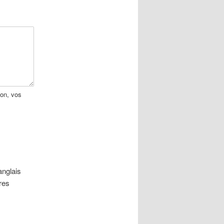
ion, vos
anglais
res