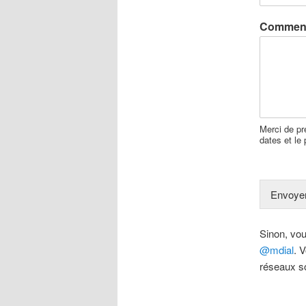
Comment
Merci de pr
dates et le
Envoye
Sinon, vou
@mdial
. 
réseaux s