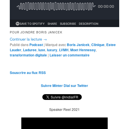
POUR JOINDRE BORIS JANICEK
Continuer la lecture
→
Publié dans
Podcast
|
Marqué avec
Boris Janicek
,
Clinique
,
Estee
Lauder
,
Laduree
,
luxe
,
luxury
,
LVMH
,
Moet Hennessy
,
transformation digitale
|
Laisser un commentaire
Souscrire au flux RSS
Suivre Minter Dial sur Twitter
Speaker Reel 2021