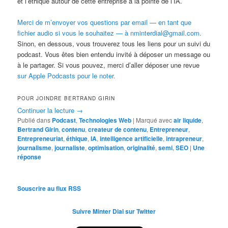
et l’éthique autour de cette entreprise à la pointe de l’IA.
Merci de m’envoyer vos questions par email — en tant que
fichier audio si vous le souhaitez — à nminterdial@gmail.com.
Sinon, en dessous, vous trouverez tous les liens pour un suivi du
podcast. Vous êtes bien entendu invité à déposer un message ou
à le partager. Si vous pouvez, merci d’aller déposer une revue
sur Apple Podcasts pour le noter.
POUR JOINDRE BERTRAND GIRIN
Continuer la lecture
→
Publié dans
Podcast
,
Technologies Web
|
Marqué avec
air liquide
,
Bertrand Girin
,
contenu
,
createur de contenu
,
Entrepreneur
,
Entrepreneuriat
,
éthique
,
IA
,
intelligence artificielle
,
intrapreneur
,
journalisme
,
journaliste
,
optimisation
,
originalité
,
semi
,
SEO
|
Une
réponse
Souscrire au flux RSS
Suivre Minter Dial sur Twitter