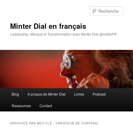
Aller
Aller
au
au
Rech
contenu
contenu
principal
secondaire
Minter Dial en français
Leadership, Marque et Transformation avec Minter Dial @mdialFR
Menu
Blog
A propos de Minter Dial
Livres
Podcast
principal
Ressources
Contact
ARCHIVES PAR MOT-CLÉ :
CREATEUR DE CONTENU