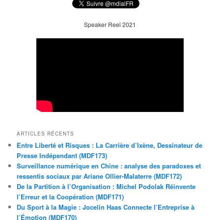
Speaker Reel 2021
ARTICLES RÉCENTS
Entre Liberté et Risques : La Carrière d’Ixène, Dessinateur de
Presse Indépendant (MDF173)
Surveillance numérique en Chine : analyse des paradoxes et
ressentis sociaux par Ariane Ollier-Malaterre (MDF172)
De la Partition à l’Organisation : Michel Podolak Réinvente
l’Erreur et la Coopération (MDF171)
Du Sport à la Magie : Jocelin Haas Connecte l’Entreprise à
l’Émotion (MDF170)