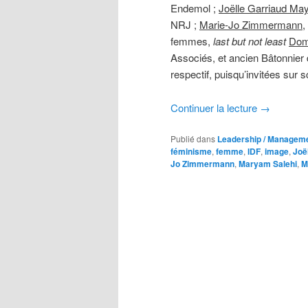
Endemol ;
Joëlle Garriaud Ma
NRJ ;
Marie-Jo Zimmermann
,
femmes,
last but not least
Domi
Associés, et ancien Bâtonnier
respectif, puisqu’invitées sur 
Continuer la lecture
→
Publié dans
Leadership / Managem
féminisme
,
femme
,
IDF
,
image
,
Joë
Jo Zimmermann
,
Maryam Salehi
,
M