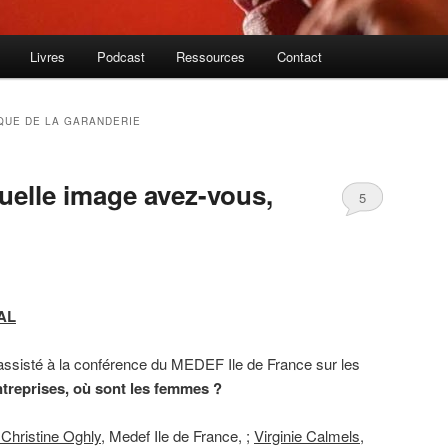
Livres
Podcast
Ressources
Contact
QUE DE LA GARANDERIE
 quelle image avez-vous,
5
AL
assisté à la conférence du MEDEF Ile de France sur les
entreprises, où sont les femmes ?
 Christine Oghly
, Medef Ile de France, ;
Virginie Calmels,