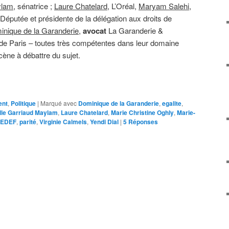
ylam
, sénatrice ;
Laure Chatelard
, L’Oréal,
Maryam Salehi
,
 Députée et présidente de la délégation aux droits de
nique de la Garanderie
,
avocat
La Garanderie &
 de Paris – toutes très compétentes dans leur domaine
scène à débattre du sujet.
ent
,
Politique
|
Marqué avec
Dominique de la Garanderie
,
egalite
,
lle Garriaud Maylam
,
Laure Chatelard
,
Marie Christine Oghly
,
Marie-
EDEF
,
parité
,
Virginie Calmels
,
Yendi Dial
|
5
Réponses