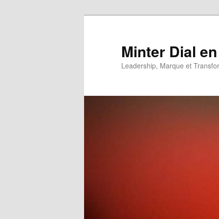
Aller
Aller
au
au
contenu
contenu
Minter Dial en
principal
secondaire
Leadership, Marque et Transfo