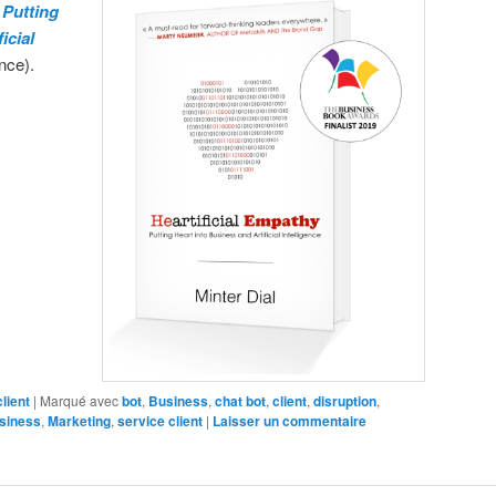
 Putting
icial
nce).
lient
|
Marqué avec
bot
,
Business
,
chat bot
,
client
,
disruption
,
siness
,
Marketing
,
service client
|
Laisser un commentaire