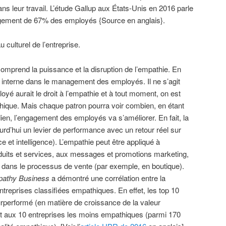
 leur travail. L’étude Gallup aux États-Unis en 2016 parle
agement de 67% des employés {Source en anglais}.
u culturel de l’entreprise.
omprend la puissance et la disruption de l’empathie. En
en interne dans le management des employés. Il ne s’agit
oyé aurait le droit à l’empathie et à tout moment, on est
hique. Mais chaque patron pourra voir combien, en étant
en, l’engagement des employés va s’améliorer. En fait, la
urd’hui un levier de performance avec un retour réel sur
 et intelligence). L’empathie peut être appliqué à
oduits et services, aux messages et promotions marketing,
et dans le processus de vente (par exemple, en boutique).
athy Business
a démontré une corrélation entre la
ntreprises classifiées empathiques. En effet, les top 10
rperformé (en matière de croissance de la valeur
rt aux 10 entreprises les moins empathiques (parmi 170