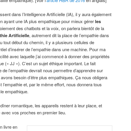
lité empathique). [Voir l’
article HBR de 2016
en anglais]
sent dans l’Intelligence Artificielle (IA), il y aura également
en ayant une IA plus empathique pour mieux gérer
les
oiement des chatbots et la voix, on parlera bientôt de la
ie Artificielle
, autrement dit la place de l’empathie dans
tout début du chemin, il y a plusieurs cellules de
ntiel d’insérer de l’empathie dans une machine. Pour ma
acilité avec laquelle j’ai commencé à donner des propriétés
(« JJ »). C’est un sujet éthique important. Le fait
ge de l’empathie devrait nous permettre d’apprendre sur
avons besoin d’être plus empathiques. Ça nous obligera
 l’empathie et, par le même effort, nous donnera tous
cle empathique.
n dîner romantique, les appareils restent à leur place, et
avec vos proches en premier lieu.
n livre en