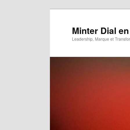
Aller
Aller
au
au
contenu
contenu
Minter Dial en
principal
secondaire
Leadership, Marque et Transfo