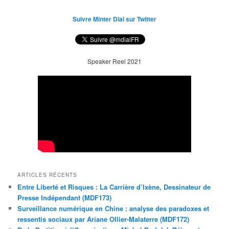
Suivre Minter Dial sur Twitter
Speaker Reel 2021
ARTICLES RÉCENTS
Entre Liberté et Risques : La Carrière d’Ixène, Dessinateur de
Presse Indépendant (MDF173)
Surveillance numérique en Chine : analyse des paradoxes et
ressentis sociaux par Ariane Ollier-Malaterre (MDF172)