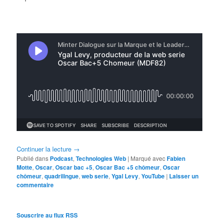
Continuer la lecture
→
Publié dans
Podcast
,
Technologies Web
|
Marqué avec
Fabien
Motte
,
Oscar
,
Oscar bac +5
,
Oscar Bac +5 chômeur
,
Oscar
chômeur
,
quadrilingue
,
web serie
,
Ygal Levy
,
YouTube
|
Laisser un
commentaire
Souscrire au flux RSS