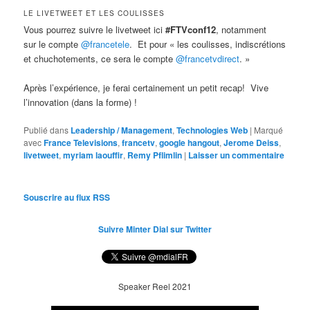
LE LIVETWEET ET LES COULISSES
Vous pourrez suivre le livetweet ici
#FTVconf12
, notamment
sur le compte
@francetele
. Et pour « les coulisses, indiscrétions
et chuchotements, ce sera le compte
@francetvdirect
. »
Après l’expérience, je ferai certainement un petit recap! Vive
l’innovation (dans la forme) !
Publié dans
Leadership / Management
,
Technologies Web
|
Marqué
avec
France Televisions
,
francetv
,
google hangout
,
Jerome Deiss
,
livetweet
,
myriam laouffir
,
Remy Pflimlin
|
Laisser un commentaire
Souscrire au flux RSS
Suivre Minter Dial sur Twitter
Speaker Reel 2021