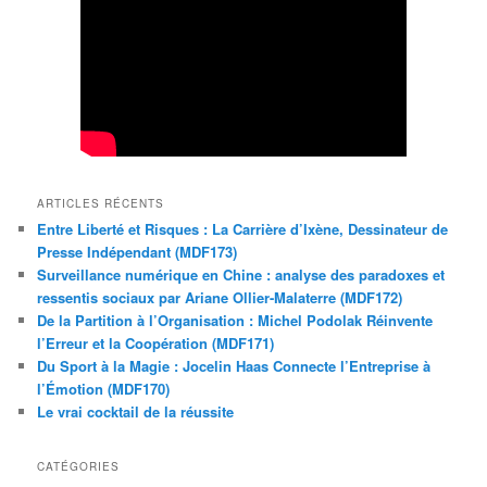
ARTICLES RÉCENTS
Entre Liberté et Risques : La Carrière d’Ixène, Dessinateur de
Presse Indépendant (MDF173)
Surveillance numérique en Chine : analyse des paradoxes et
ressentis sociaux par Ariane Ollier-Malaterre (MDF172)
De la Partition à l’Organisation : Michel Podolak Réinvente
l’Erreur et la Coopération (MDF171)
Du Sport à la Magie : Jocelin Haas Connecte l’Entreprise à
l’Émotion (MDF170)
Le vrai cocktail de la réussite
CATÉGORIES