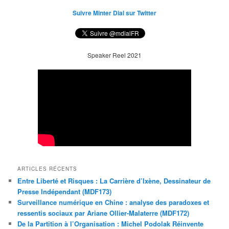
Suivre Minter Dial sur Twitter
Speaker Reel 2021
ARTICLES RÉCENTS
Entre Liberté et Risques : La Carrière d’Ixène, Dessinateur de
Presse Indépendant (MDF173)
Surveillance numérique en Chine : analyse des paradoxes et
ressentis sociaux par Ariane Ollier-Malaterre (MDF172)
De la Partition à l’Organisation : Michel Podolak Réinvente