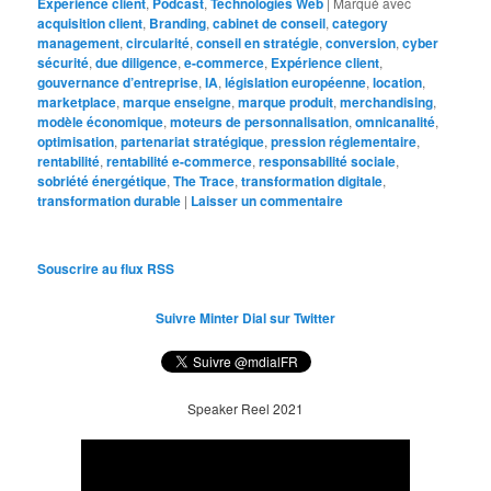
Expérience client
,
Podcast
,
Technologies Web
|
Marqué avec
acquisition client
,
Branding
,
cabinet de conseil
,
category
management
,
circularité
,
conseil en stratégie
,
conversion
,
cyber
sécurité
,
due diligence
,
e-commerce
,
Expérience client
,
gouvernance d’entreprise
,
IA
,
législation européenne
,
location
,
marketplace
,
marque enseigne
,
marque produit
,
merchandising
,
modèle économique
,
moteurs de personnalisation
,
omnicanalité
,
optimisation
,
partenariat stratégique
,
pression réglementaire
,
rentabilité
,
rentabilité e-commerce
,
responsabilité sociale
,
sobriété énergétique
,
The Trace
,
transformation digitale
,
transformation durable
|
Laisser un commentaire
Souscrire au flux RSS
Suivre Minter Dial sur Twitter
Speaker Reel 2021