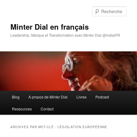
Aller
Aller
au
au
Rech
contenu
contenu
principal
secondaire
Minter Dial en français
Leadership, Marque et Transformation avec Minter Dial @mdialFR
Menu
Blog
A propos de Minter Dial
Livres
Podcast
principal
Ressources
Contact
ARCHIVES PAR MOT-CLÉ :
LÉGISLATION EUROPÉENNE