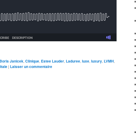
Boris Janicek
,
Clinique
,
Estee Lauder
,
Laduree
,
luxe
,
luxury
,
LVMH
,
itale
|
Laisser un commentaire