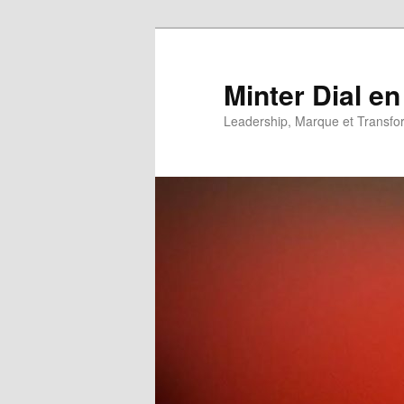
Aller
Aller
au
au
contenu
contenu
Minter Dial en
principal
secondaire
Leadership, Marque et Transfo