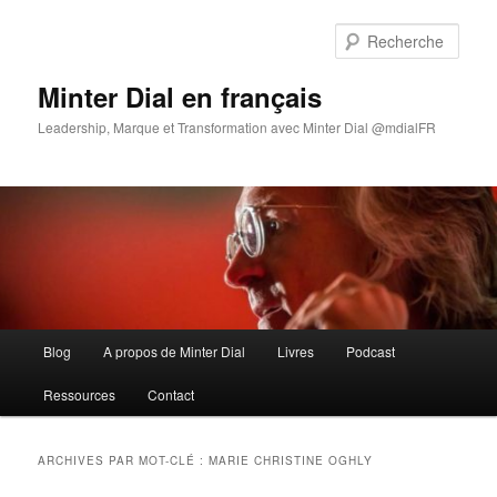
Aller
Aller
au
au
Rech
contenu
contenu
principal
secondaire
Minter Dial en français
Leadership, Marque et Transformation avec Minter Dial @mdialFR
Menu
Blog
A propos de Minter Dial
Livres
Podcast
principal
Ressources
Contact
ARCHIVES PAR MOT-CLÉ :
MARIE CHRISTINE OGHLY