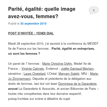
Parité, égalité: quelle image
5
avez-vous, femmes?
Publié le
30 septembre 2010
POST D’INVITÉE : YENDI DIAL
Mardi 28 septembre 2010, j’ai assisté à la conférence du MEDEF
Ile de France sur les femmes :
Parité, égalité en entreprises,
où sont les femmes ?
Un panel de 7 femmes :
Marie Christine Oghly
, Medef Ile de
France, ;
Virginie Calmels,
Endemol ;
Joëlle Garriaud Maylam
,
sénatrice ;
Laure Chatelard
, L’Oréal,
Maryam Salehi
, NRJ ;
Marie-
Jo Zimmermann
, Députée et présidente de la délégation aux
droits de femmes,
last but not least
Dominique de la Garanderie
,
avocat
La Garanderie & Associés, et ancien Bâtonnier de Paris –
toutes très compétentes dans leur domaine respectif,
puisqu’invitées sur scène à débattre du sujet.