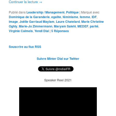
Continuer la lecture
→
Publié dans
Leadership / Management
,
Politique
|
Marqué avec
Dominique de la Garanderie
,
egalite
,
féminisme
,
femme
,
IDF
,
image
,
Joëlle Garriaud Maylam
,
Laure Chatelard
,
Marie Christine
Oghly
,
Marie-Jo Zimmermann
,
Maryam Salehi
,
MEDEF
,
parité
,
Virginie Calmels
,
Yendi Dial
|
5
Réponses
Souscrire au flux RSS
Suivre Minter Dial sur Twitter
Speaker Reel 2021