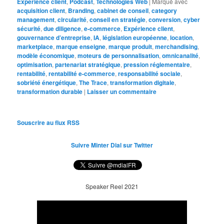
Expérience client
,
Podcast
,
Technologies Web
|
Marqué avec
acquisition client
,
Branding
,
cabinet de conseil
,
category
management
,
circularité
,
conseil en stratégie
,
conversion
,
cyber
sécurité
,
due diligence
,
e-commerce
,
Expérience client
,
gouvernance d’entreprise
,
IA
,
législation européenne
,
location
,
marketplace
,
marque enseigne
,
marque produit
,
merchandising
,
modèle économique
,
moteurs de personnalisation
,
omnicanalité
,
optimisation
,
partenariat stratégique
,
pression réglementaire
,
rentabilité
,
rentabilité e-commerce
,
responsabilité sociale
,
sobriété énergétique
,
The Trace
,
transformation digitale
,
transformation durable
|
Laisser un commentaire
Souscrire au flux RSS
Suivre Minter Dial sur Twitter
Speaker Reel 2021