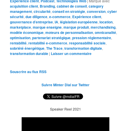
Expérience client
,
Podcast
,
Technologies Web
|
Marqué avec
acquisition client
,
Branding
,
cabinet de conseil
,
category
management
,
circularité
,
conseil en stratégie
,
conversion
,
cyber
sécurité
,
due diligence
,
e-commerce
,
Expérience client
,
gouvernance d’entreprise
,
IA
,
législation européenne
,
location
,
marketplace
,
marque enseigne
,
marque produit
,
merchandising
,
modèle économique
,
moteurs de personnalisation
,
omnicanalité
,
optimisation
,
partenariat stratégique
,
pression réglementaire
,
rentabilité
,
rentabilité e-commerce
,
responsabilité sociale
,
sobriété énergétique
,
The Trace
,
transformation digitale
,
transformation durable
|
Laisser un commentaire
Souscrire au flux RSS
Suivre Minter Dial sur Twitter
Speaker Reel 2021