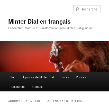
Aller
Aller
au
au
Rech
contenu
contenu
principal
secondaire
Minter Dial en français
Leadership, Marque et Transformation avec Minter Dial @mdialFR
Menu
Blog
A propos de Minter Dial
Livres
Podcast
principal
Ressources
Contact
ARCHIVES PAR MOT-CLÉ :
PARTENARIAT STRATÉGIQUE