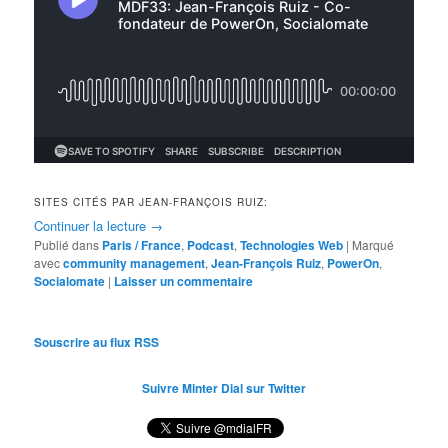
SITES CITÉS PAR JEAN-FRANÇOIS RUIZ:
Continuer la lecture
→
Publié dans
Paris / France
,
Podcast
,
Technologies Web
|
Marqué
avec
community management
,
Jean-François Ruiz
,
PowerOn
,
Socialomate
|
Laisser un commentaire
Souscrire au flux RSS
Suivre Minter Dial sur Twitter