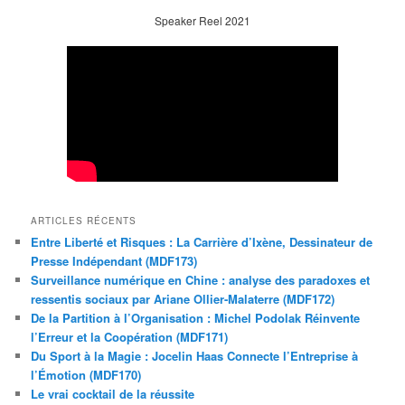
Speaker Reel 2021
ARTICLES RÉCENTS
Entre Liberté et Risques : La Carrière d’Ixène, Dessinateur de
Presse Indépendant (MDF173)
Surveillance numérique en Chine : analyse des paradoxes et
ressentis sociaux par Ariane Ollier-Malaterre (MDF172)
De la Partition à l’Organisation : Michel Podolak Réinvente
l’Erreur et la Coopération (MDF171)
Du Sport à la Magie : Jocelin Haas Connecte l’Entreprise à
l’Émotion (MDF170)
Le vrai cocktail de la réussite