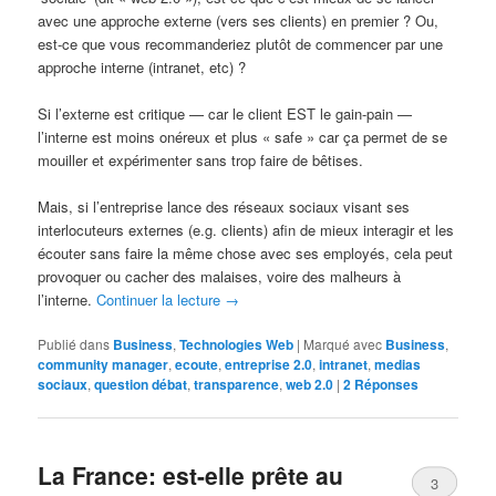
avec une approche externe (vers ses clients) en premier ? Ou,
est-ce que vous recommanderiez plutôt de commencer par une
approche interne (intranet, etc) ?
Si l’externe est critique — car le client EST le gain-pain —
l’interne est moins onéreux et plus « safe » car ça permet de se
mouiller et expérimenter sans trop faire de bêtises.
Mais, si l’entreprise lance des réseaux sociaux visant ses
interlocuteurs externes (e.g. clients) afin de mieux interagir et les
écouter sans faire la même chose avec ses employés, cela peut
provoquer ou cacher des malaises, voire des malheurs à
l’interne.
Continuer la lecture
→
Publié dans
Business
,
Technologies Web
|
Marqué avec
Business
,
community manager
,
ecoute
,
entreprise 2.0
,
intranet
,
medias
sociaux
,
question débat
,
transparence
,
web 2.0
|
2
Réponses
La France: est-elle prête au
3