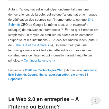
Autant l’anonymat est un principe fondamental dans une
démocratie lors de la vote, est-ce que l’anonymat et le manque
de vérification des sources sur l’internet créera, comme
Eric
Schmidt
CEO de Google lui-même a dit, un «
cesspool
»
(cloaque) de mauvaises informations ? Est-ce que l’internet est
simplement un moyen de brouiller les pistes et de confondre
l’expertise et les institutions ? A écouter Andrew Keen (auteur
de «
The Cult of the Amateur
»), l’internet n’est pas une
technologie mais une idéologie, reflétant les croyances des
constructeurs de l’internet qui « questionnaient l’autorité par
principe. »
Continuer la lecture
→
Publié dans
Politique
,
Technologies Web
|
Marqué avec
anonymat
,
Eric Schmidt
,
Google
,
liberte
,
question débat
,
vie privee
|
3
Réponses
Le Web 2.0 en entreprise – A
2
l’Interne ou Externe?