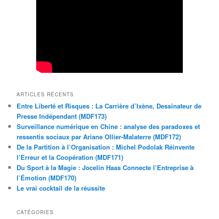
ARTICLES RÉCENTS
Entre Liberté et Risques : La Carrière d’Ixène, Dessinateur de
Presse Indépendant (MDF173)
Surveillance numérique en Chine : analyse des paradoxes et
ressentis sociaux par Ariane Ollier-Malaterre (MDF172)
De la Partition à l’Organisation : Michel Podolak Réinvente
l’Erreur et la Coopération (MDF171)
Du Sport à la Magie : Jocelin Haas Connecte l’Entreprise à
l’Émotion (MDF170)
Le vrai cocktail de la réussite
CATÉGORIES