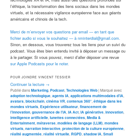
l’éthique, la transformation des liens sociaux dans les mondes
virtuels, et la nécessaire vigilance européenne face aux géants
américains et chinois de la tech.
Merci de m’envoyer vos questions par email — en tant que
fichier audio si vous le souhaitez — à nminterdial@gmail.com.
Sinon, en dessous, vous trouverez tous les liens pour un suivi du
podcast. Vous êtes bien entendu invité à déposer un message ou
à le partager. Si vous pouvez, merci d’aller déposer une revue
sur Apple Podcasts pour le noter.
POUR JOINDRE VINCENT TESSIER
Continuer la lecture
→
Publié dans
Marketing
,
Podcast
,
Technologies Web
|
Marqué avec
adoption technologique
,
agents IA
,
applications multimodales d’IA
,
avatars
,
blockchain
,
cinéma VR
,
contenus 360°
,
éthique dans les
mondes virtuels
,
Expérience utilisateur
,
financement de
l’innovation
,
gouvernance de l’IA
,
IA Act
,
IA générative
,
innovation
,
intelligence artificielle
,
lunettes connectées
,
Media &
Entertainment
,
métaverse
,
modèles de langage (LLM)
,
mondes
virtuels
,
narration interactive
,
protection de la culture européenne
,
réalité augmentée
,
réalité virtuelle
,
RGPD
,
shadow IA
,
Small