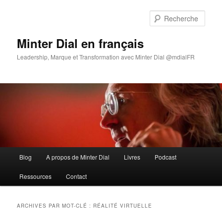
Aller
Aller
au
au
Rech
contenu
contenu
principal
secondaire
Minter Dial en français
Leadership, Marque et Transformation avec Minter Dial @mdialFR
Menu
Blog
A propos de Minter Dial
Livres
Podcast
principal
Ressources
Contact
ARCHIVES PAR MOT-CLÉ :
RÉALITÉ VIRTUELLE