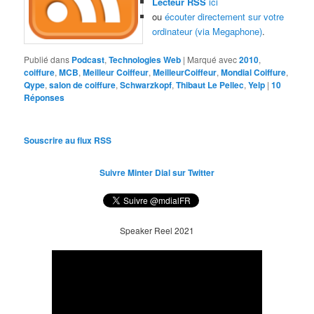
Lecteur RSS
ici
ou
écouter directement sur votre
ordinateur (via Megaphone)
.
Publié dans
Podcast
,
Technologies Web
|
Marqué avec
2010
,
coiffure
,
MCB
,
Meilleur Coiffeur
,
MeilleurCoiffeur
,
Mondial Coiffure
,
Qype
,
salon de coiffure
,
Schwarzkopf
,
Thibaut Le Pellec
,
Yelp
|
10
Réponses
Souscrire au flux RSS
Suivre Minter Dial sur Twitter
Speaker Reel 2021