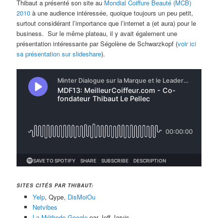
Thibaut a présenté son site au
Mondial Coiffure Beauté (MCB)
2010
à une audience intéressée, quoique toujours un peu petit,
surtout considérant l’importance que l’internet a (et aura) pour le
business. Sur le même plateau, il y avait également une
présentation intéressante par Ségolène de Schwarzkopf (
voir ici
sa présentation sur slideshare
).
SITES CITÉS PAR THIBAUT:
Yelp
, Qype,
DisMoiOu
Netvibes
La Méthode Google
par Jeff Jarvis