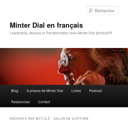
Aller
Aller
au
au
Rech
contenu
contenu
principal
secondaire
Minter Dial en français
Leadership, Marque et Transformation avec Minter Dial @mdialFR
Menu
Blog
A propos de Minter Dial
Livres
Podcast
principal
Ressources
Contact
ARCHIVES PAR MOT-CLÉ :
SALON DE COIFFURE