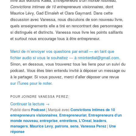
livre aux éditions Kawa,
Entrepreneurs d’un monde nouveau,
Convictions intimes de 10 entrepreneurs visionnaires
, dont
Maurice Lévy, Gad Elmaleh et Clara Gaymard. Dans cette
discussion avec Vanessa, nous discutons de son nouveau livre,
quels enseignements elle a tiré en rencontrant des personnages
si distingués et distincts. Vanessa nous livre les points saillants
et surtout nous encourage tous à être entrepreneur.
Merci de m’envoyer vos questions par email — en tant que
fichier audio si vous le souhaitez — à nminterdial@gmail.com.
Sinon, en dessous, vous trouverez tous les liens pour un suivi du
podcast. Vous êtes bien entendu invité à déposer un message ou
à le partager. Si vous pouvez, merci d’aller déposer une revue
sur iTunes pour le noter.
POUR JOINDRE VANESSA PEREZ:
Continuer la lecture
→
Publié dans
Podcast
|
Marqué avec
Convictions intimes de 10
entrepreneurs visionnaires
,
Entrepreneuriat
,
Entrepreneurs d’un
monde nouveau
,
entreprise
,
entretiens
,
L'Oreal
,
leaders
,
managers
,
Maurice Levy
,
patrons
,
sens
,
Vanessa Perez
|
Une
réponse