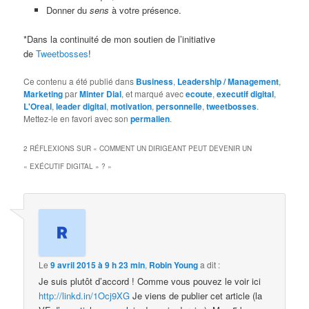
Donner du
sens
à votre présence.
*Dans la continuité de mon soutien de l’initiative
de
Tweetbosses
!
Ce contenu a été publié dans
Business
,
Leadership / Management
,
Marketing
par
Minter Dial
, et marqué avec
ecoute
,
executif digital
,
L'Oreal
,
leader digital
,
motivation
,
personnelle
,
tweetbosses
.
Mettez-le en favori avec son
permalien
.
2 RÉFLEXIONS SUR «
COMMENT UN DIRIGEANT PEUT DEVENIR UN
« EXÉCUTIF DIGITAL » ?
»
Le
9 avril 2015 à 9 h 23 min
,
Robin Young
a dit :
Je suis plutôt d’accord ! Comme vous pouvez le voir ici
http://linkd.in/1Ocj9XG
Je viens de publier cet article (la