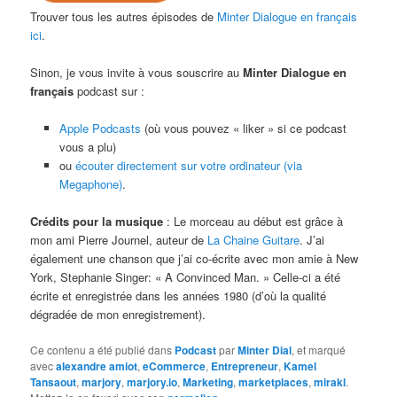
Trouver tous les autres épisodes de
Minter Dialogue en français
ici
.
Sinon, je vous invite à vous souscrire au
Minter Dialogue en
français
podcast sur :
Apple Podcasts
(où vous pouvez « liker » si ce podcast
vous a plu)
ou
écouter directement sur votre ordinateur (via
Megaphone)
.
Crédits pour la musique
: Le morceau au début est grâce à
mon ami Pierre Journel, auteur de
La Chaine Guitare
. J’ai
également une chanson que j’ai co-écrite avec mon amie à New
York, Stephanie Singer: « A Convinced Man. » Celle-ci a été
écrite et enregistrée dans les années 1980 (d’où la qualité
dégradée de mon enregistrement).
Ce contenu a été publié dans
Podcast
par
Minter Dial
, et marqué
avec
alexandre amiot
,
eCommerce
,
Entrepreneur
,
Kamel
Tansaout
,
marjory
,
marjory.io
,
Marketing
,
marketplaces
,
mirakl
.