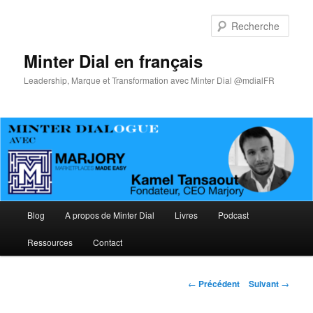
Aller
au
Rech
contenu
principal
Minter Dial en français
Leadership, Marque et Transformation avec Minter Dial @mdialFR
Menu
Blog
A propos de Minter Dial
Livres
Podcast
principal
Ressources
Contact
Navigation
←
Précédent
Suivant
→
des
articles