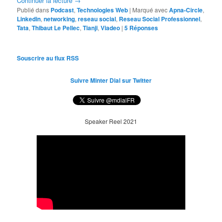
Continuer la lecture
→
Publié dans
Podcast
,
Technologies Web
|
Marqué avec
Apna-Circle
,
Linkedin
,
networking
,
reseau social
,
Reseau Social Professionnel
,
Tata
,
Thibaut Le Pellec
,
Tianji
,
Viadeo
|
5
Réponses
Souscrire au flux RSS
Suivre Minter Dial sur Twitter
Speaker Reel 2021