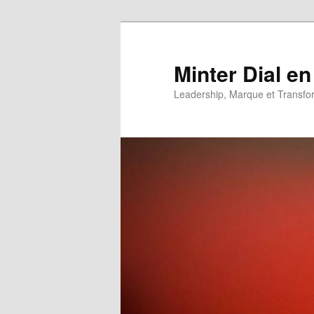
Aller
Aller
au
au
contenu
contenu
Minter Dial en
principal
secondaire
Leadership, Marque et Transfo