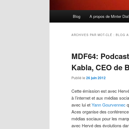
Menu
Blog
A propos de Minter Dial
principal
ARCHIVES PAR MOT-CLÉ :
BLOG 
MDF64: Podcast 
Kabla, CEO de 
Publié le
26 juin 2012
Cette émission est avec Hervé
à l’internet et aux médias soc
avec lui et
Yann Gourvennec
q
Aces organise des conférences
médias sociaux pour les marque
avec Hervé des évolutions dan