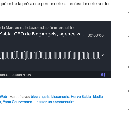
ué entre la présence personnelle et professionnelle sur les
.
 Web
|
Marqué avec
blog angels
,
blogangels
,
Herve Kabla
,
Media
a
,
Yann Gourvennec
|
Laisser un commentaire