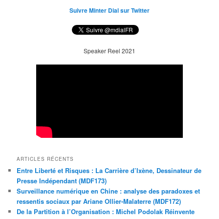
Suivre Minter Dial sur Twitter
Speaker Reel 2021
ARTICLES RÉCENTS
Entre Liberté et Risques : La Carrière d’Ixène, Dessinateur de
Presse Indépendant (MDF173)
Surveillance numérique en Chine : analyse des paradoxes et
ressentis sociaux par Ariane Ollier-Malaterre (MDF172)
De la Partition à l’Organisation : Michel Podolak Réinvente