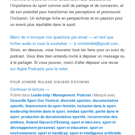
l’importance du sport comme outil de partage et de connexion, et
de son potentiel pour transformer les perceptions et promouvoir
l’inclusion. Un échange riche en perspectives et en passion pour
un avenir plus équitable dans le sport.
Merci de m’envoyer vos questions par email — en tant que
fichier audio si vous le souhaitez — à nminterdial@gmail.com.
Sinon, en dessous, vous trouverez tous les liens pour un suivi du
podcast. Vous êtes bien entendu invité à déposer un message ou
à le partager. Si vous pouvez, merci d’aller déposer une revue
sur Apple Podcasts pour le noter.
POUR JOINDRE ROLAND GISCARD D’ESTAING
Continuer la lecture
→
Publié dans
Leadership / Management
,
Podcast
|
Marqué avec
Deauville Sport Doc Festival
,
diversité sportive
,
documentaires
sportifs
,
financement du sport féminin
,
inclusion dans le sport
,
leadership féminin dans le sport
,
médias sportifs
,
parité dans le
sport
,
production de documentaires sportifs
,
reconversion des
athlètes
,
Roland Giscard d'Estaing
,
sport et bien-être
,
sport et
développement personnel
,
sport et éducation
,
sport et
environnement
,
sport et handicap
,
sport et intelligence artificielle
,