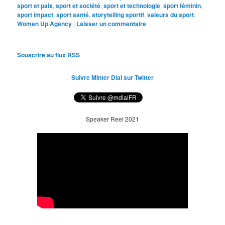
sport et paix
,
sport et société
,
sport et technologie
,
sport féminin
,
sport impact
,
sport santé
,
storytelling sportif
,
valeurs du sport
,
Women Up Agency
|
Laisser un commentaire
Souscrire au flux RSS
Suivre Minter Dial sur Twitter
Speaker Reel 2021