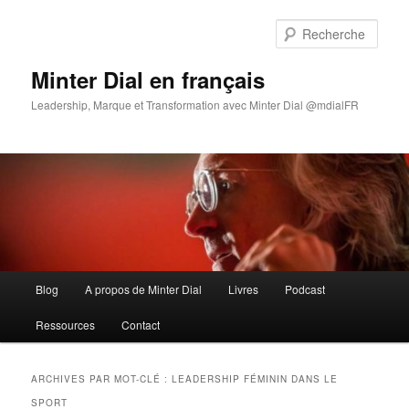
Aller
Aller
au
au
Rech
contenu
contenu
principal
secondaire
Minter Dial en français
Leadership, Marque et Transformation avec Minter Dial @mdialFR
Menu
Blog
A propos de Minter Dial
Livres
Podcast
principal
Ressources
Contact
ARCHIVES PAR MOT-CLÉ :
LEADERSHIP FÉMININ DANS LE
SPORT