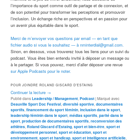
l’importance du sport comme outil de partage et de connexion, et
de son potentiel pour transformer les perceptions et promouvoir
l’inclusion. Un échange riche en perspectives et en passion pour
un avenir plus équitable dans le sport.
Merci de m’envoyer vos questions par email — en tant que
fichier audio si vous le souhaitez — à nminterdial@gmail.com.
Sinon, en dessous, vous trouverez tous les liens pour un suivi du
podcast. Vous êtes bien entendu invité à déposer un message ou
à le partager. Si vous pouvez, merci d’aller déposer une revue
sur Apple Podcasts pour le noter.
POUR JOINDRE ROLAND GISCARD D’ESTAING
Continuer la lecture
→
Publié dans
Leadership / Management
,
Podcast
|
Marqué avec
Deauville Sport Doc Festival
,
diversité sportive
,
documentaires
sportifs
,
financement du sport féminin
,
inclusion dans le sport
,
leadership féminin dans le sport
,
médias sportifs
,
parité dans le
sport
,
production de documentaires sportifs
,
reconversion des
athlètes
,
Roland Giscard d'Estaing
,
sport et bien-être
,
sport et
développement personnel
,
sport et éducation
,
sport et
environnement
,
sport et handicap
,
sport et intelligence artificielle
,