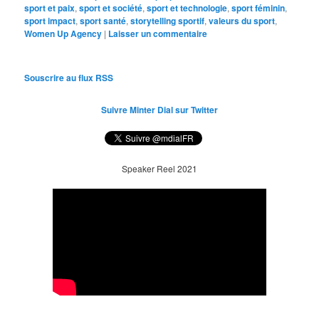
sport et paix
,
sport et société
,
sport et technologie
,
sport féminin
,
sport impact
,
sport santé
,
storytelling sportif
,
valeurs du sport
,
Women Up Agency
|
Laisser un commentaire
Souscrire au flux RSS
Suivre Minter Dial sur Twitter
Speaker Reel 2021