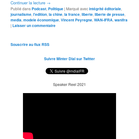
Continuer la lecture
→
Publié dans
Podcast
,
Politique
|
Marqué avec
intégrité éditoriale
,
journalisme
,
l'edition
,
la chine
,
la france
,
liberte
,
liberte de presse
,
media
,
modele économique
,
Vincent Peyregne
,
WAN-IFRA
,
wanifra
|
Laisser un commentaire
Souscrire au flux RSS
Suivre Minter Dial sur Twitter
Speaker Reel 2021