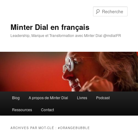
Aller
Aller
au
au
Rech
contenu
contenu
principal
secondaire
Minter Dial en français
Leadership, Marque et Transformation avec Minter Dial @mdialFR
Menu
Blog
A propos de Minter Dial
Livres
Podcast
principal
Ressources
Contact
ARCHIVES PAR MOT-CLÉ :
#ORANGEBUBBLE