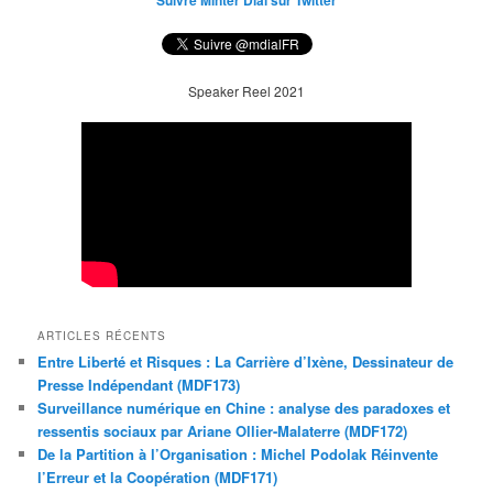
Suivre Minter Dial sur Twitter
Speaker Reel 2021
ARTICLES RÉCENTS
Entre Liberté et Risques : La Carrière d’Ixène, Dessinateur de
Presse Indépendant (MDF173)
Surveillance numérique en Chine : analyse des paradoxes et
ressentis sociaux par Ariane Ollier-Malaterre (MDF172)
De la Partition à l’Organisation : Michel Podolak Réinvente
l’Erreur et la Coopération (MDF171)