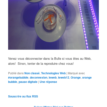
Venez vous déconnecter dans la Bulle si vous êtes au Web,
alors! Sinon, tenter de la reproduire chez vous!
Publié dans
Non classé
,
Technologies Web
|
Marqué avec
#orangebubble
,
deconnexion
,
leweb
,
leweb12
,
Orange
,
orange
bubble
,
pause digitale
|
Une
réponse
Souscrire au flux RSS