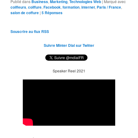
Publié dans
Business
,
Marketing
,
Technologies Web
|
Marqué avec
coiffeurs
,
coiffure
,
Facebook
,
formation
,
internet
,
Paris / France
,
salon de coffure
|
5
Réponses
Souscrire au flux RSS
Suivre Minter Dial sur Twitter
Speaker Reel 2021