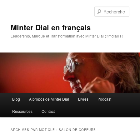
Aller
Aller
au
au
Rech
contenu
contenu
principal
secondaire
Minter Dial en français
Leadership, Marque et Transformation avec Minter Dial @mdialFR
Menu
Blog
A propos de Minter Dial
Livres
Podcast
principal
Ressources
Contact
ARCHIVES PAR MOT-CLÉ :
SALON DE COFFURE