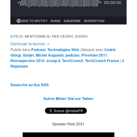
SITE(S) MENTIONNÉ(S) PAR CÉDRIC GIORGI:
Continuer la lecture
→
Publié dans
Podcast
,
Technologies Web
|
Marqué avec
Cedric
Giorgi
,
Goojet
,
Michel Augustin
,
podcast
,
Prevision 2011
,
Retrospective 2010
,
scoop.it
,
TechCrunch
,
TechCrunch France
|
4
Réponses
Souscrire au flux RSS
Suivre Minter Dial sur Twitter
Speaker Reel 2021