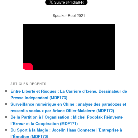
Speaker Reel 2021
ARTICLES RÉCENTS
Entre Liberté et Risques : La Carrière d’Ixène, Dessinateur de
Presse Indépendant (MDF173)
Surveillance numérique en Chine : analyse des paradoxes et
ressentis sociaux par Ariane Ollier-Malaterre (MDF172)
De la Partition à l’Organisation : Michel Podolak Réinvente
l’Erreur et la Coopération (MDF171)
Du Sport à la Magie : Jocelin Haas Connecte l’Entreprise à
l’Émotion (MDF170)