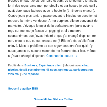
propose un sac. Je dis oui, paie et pars. Le lendemain, je faisais
le tri des reçus dans mon portefeuille et par hasard je vois qu’il y
avait deux sacs facturés avec la bouteille (à 15 cents chacun).
Quatre jours plus tard, je passe devant le Nicolas en question et
retrouve la même vendeuse. A ma surprise, elle se souvenait de
ma visite. J’évoque le sujet de la surfacturation (sans avoir le
reçu sur moi car je faisais un jogging) et elle me sort
spontanément que j’avais hésité et que j’ai changé d’opinion (ex:
non, ensuite oui, ou oui, ensuite non)! Elle m’a dit qu’elle l’avait
enlevé. Mais le problème de son argumentation c’est qu’il n’y
aurait jamais eu aucune raison de me facturer deux fois, même
si j’avais changé d’opinion.
Continuer la lecture
→
Publié dans
Business
,
Expérience client
|
Marqué avec
chez
nicolas
,
detail
,
rue miromesnil
,
sacs
,
spiritueux
,
surfacturation
,
vins
,
vol
|
Une
réponse
Souscrire au flux RSS
Suivre Minter Dial sur Twitter