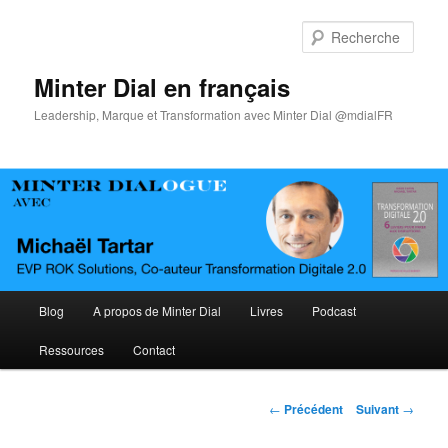
Aller
au
Rech
contenu
principal
Minter Dial en français
Leadership, Marque et Transformation avec Minter Dial @mdialFR
Menu
Blog
A propos de Minter Dial
Livres
Podcast
principal
Ressources
Contact
Navigation
←
Précédent
Suivant
→
des