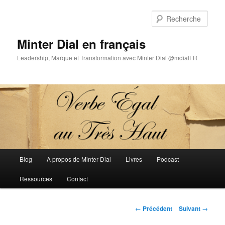
Aller
au
Rech
contenu
principal
Minter Dial en français
Leadership, Marque et Transformation avec Minter Dial @mdialFR
Menu
Blog
A propos de Minter Dial
Livres
Podcast
principal
Ressources
Contact
Navigation
←
Précédent
Suivant
→
des