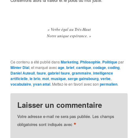
Conservons alors la valeur et le poids du mot juste.
« Verbe égal au Très-Haut
Notre unique espérance. »
Ce contenu a été publié dans
Marketing
,
Philosophie
,
Politique
par
Minter Dial
, et marqué avec
age
,
brief
,
cantique
,
codage
,
coding
,
Daniel Auteuil
,
faure
,
gabriel faure
,
grammaire
,
intelligence
artificielle
,
le brio
,
mot
,
musique
,
serge gainsbourg
,
verbe
,
vocabulaire
,
yvan attal
. Mettez-le en favori avec son
permalien
.
Laisser un commentaire
Votre adresse e-mail ne sera pas publiée.
Les champs
*
obligatoires sont indiqués avec