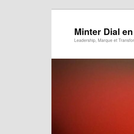
Aller
Aller
au
au
contenu
contenu
Minter Dial en
principal
secondaire
Leadership, Marque et Transfo