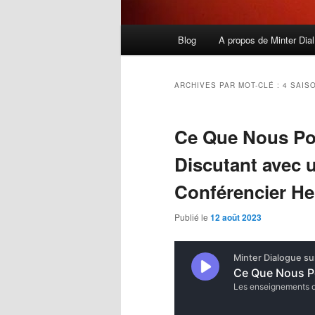
Menu
Blog
A propos de Minter Dial
principal
ARCHIVES PAR MOT-CLÉ :
4 SAIS
Ce Que Nous Po
Discutant avec 
Conférencier He
Publié le
12 août 2023