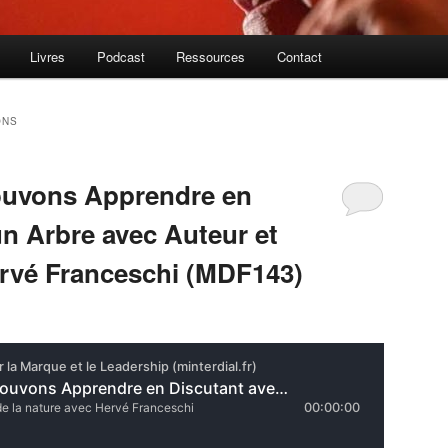
Livres
Podcast
Ressources
Contact
ONS
uvons Apprendre en
un Arbre avec Auteur et
rvé Franceschi (MDF143)