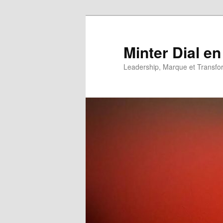
Aller
Aller
au
au
contenu
contenu
Minter Dial en
principal
secondaire
Leadership, Marque et Transfo