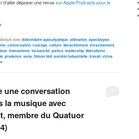
i d’aller déposer une revue
sur Apple Podcasts pour le
Y
Marqué avec
Abécédaire apocalyptique
,
aliénation
,
apocalypse
,
sme
,
conversation
,
courage
,
culture
,
déracinement
,
enracinement
,
inue
,
humanisme
,
inclusivité
,
justice
,
leadership
,
libéralisme
,
ie
,
prudence
,
sens
,
Simon Veil
,
société industrielle
,
travail
,
virtus
re
 une conversation
s la musique avec
et, membre du Quatuor
4)