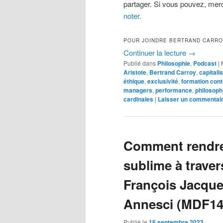
partager. Si vous pouvez, merc
noter.
POUR JOINDRE BERTRAND CARRO
Continuer la lecture
→
Publié dans
Philosophie
,
Podcast
|
Aristote
,
Bertrand Carroy
,
capitali
éthique
,
exclusivité
,
formation cont
managers
,
performance
,
philosoph
cardinales
|
Laisser un commentai
Comment rendre
sublime à traver
François Jacqu
Annesci (MDF14
Publié le
16 septembre 2023