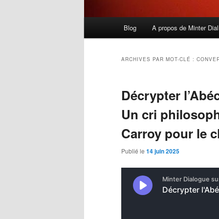
Menu
Blog
A propos de Minter Dial
principal
ARCHIVES PAR MOT-CLÉ :
CONVER
Décrypter l’Abéc
Un cri philosop
Carroy pour le
Publié le
14 juin 2025