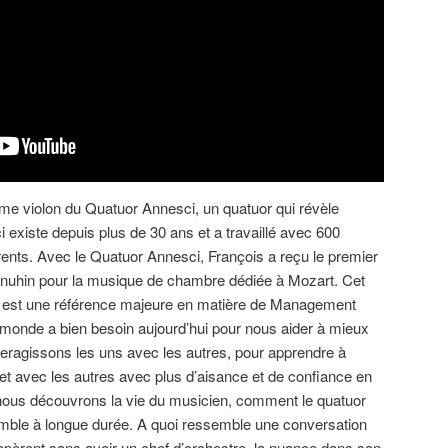
me violon du Quatuor Annesci, un quatuor qui révèle
 existe depuis plus de 30 ans et a travaillé avec 600
rents. Avec le Quatuor Annesci, François a reçu le premier
enuhin pour la musique de chambre dédiée à Mozart. Cet
est une référence majeure en matière de Management
monde a bien besoin aujourd’hui pour nous aider à mieux
ragissons les uns avec les autres, pour apprendre à
 avec les autres avec plus d’aisance et de confiance en
 nous découvrons la vie du musicien, comment le quatuor
semble à longue durée. A quoi ressemble une conversation
opèrent sans avoir un chef d’orchestre, la nuance dans son