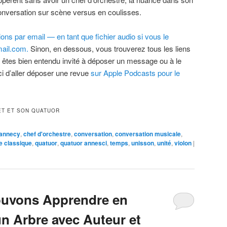
 conversation sur scène versus en coulisses.
ns par email — en tant que fichier audio si vous le
ail.com.
Sinon, en dessous, vous trouverez tous les liens
 êtes bien entendu invité à déposer un message ou à le
i d’aller déposer une revue
sur Apple Podcasts pour le
ET ET SON QUATUOR
annecy
,
chef d'orchestre
,
conversation
,
conversation musicale
,
e classique
,
quatuor
,
quatuor annesci
,
temps
,
unisson
,
unité
,
violon
|
uvons Apprendre en
un Arbre avec Auteur et