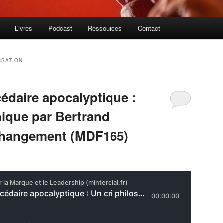
Livres
Podcast
Ressources
Contact
SATION
édaire apocalyptique :
hique par Bertrand
 changement (MDF165)