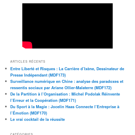
ARTICLES RÉCENTS
Entre Liberté et Risques : La Carrière d’Ixène, Dessinateur de
Presse Indépendant (MDF173)
Surveillance numérique en Chine : analyse des paradoxes et
ressentis sociaux par Ariane Ollier-Malaterre (MDF172)
De la Partition à l’Organisation : Michel Podolak Réinvente
l’Erreur et la Coopération (MDF171)
Du Sport à la Magie : Jocelin Haas Connecte l’Entreprise à
l’Émotion (MDF170)
Le vrai cocktail de la réussite
CATÉGORIES