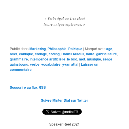
« Verbe égal au Très-Haut
Notre unique espérance. »
Publié dans
Marketing
,
Philosophie
,
Politique
|
Marqué avec
age
,
brief
,
cantique
,
codage
,
coding
,
Daniel Auteuil
,
faure
,
gabriel faure
,
grammaire
,
intelligence artificielle
,
le brio
,
mot
,
musique
,
serge
gainsbourg
,
verbe
,
vocabulaire
,
yvan attal
|
Laisser un
commentaire
Souscrire au flux RSS
Suivre Minter Dial sur Twitter
Speaker Reel 2021