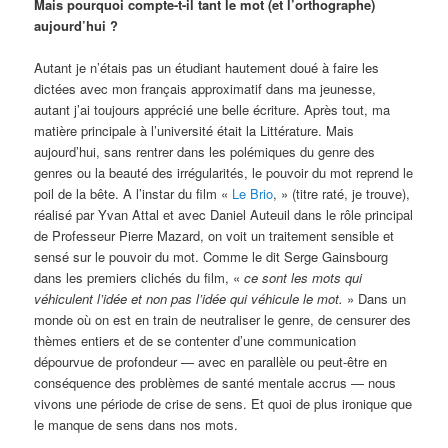
Mais pourquoi compte-t-il tant le mot (et l’orthographe)
aujourd’hui ?
Autant je n’étais pas un étudiant hautement doué à faire les
dictées avec mon français approximatif dans ma jeunesse,
autant j’ai toujours apprécié une belle écriture. Après tout, ma
matière principale à l’université était la Littérature. Mais
aujourd’hui, sans rentrer dans les polémiques du genre des
genres ou la beauté des irrégularités, le pouvoir du mot reprend le
poil de la bête. A l’instar du film «
Le Brio
, » (titre raté, je trouve),
réalisé par Yvan Attal et avec Daniel Auteuil dans le rôle principal
de Professeur Pierre Mazard, on voit un traitement sensible et
sensé sur le pouvoir du mot. Comme le dit Serge Gainsbourg
dans les premiers clichés du film, «
ce sont les mots qui
véhiculent l’idée et non pas l’idée qui véhicule le mot.
» Dans un
monde où on est en train de neutraliser le genre, de censurer des
thèmes entiers et de se contenter d’une communication
dépourvue de profondeur — avec en parallèle ou peut-être en
conséquence des problèmes de santé mentale accrus — nous
vivons une période de crise de sens. Et quoi de plus ironique que
le manque de sens dans nos mots.