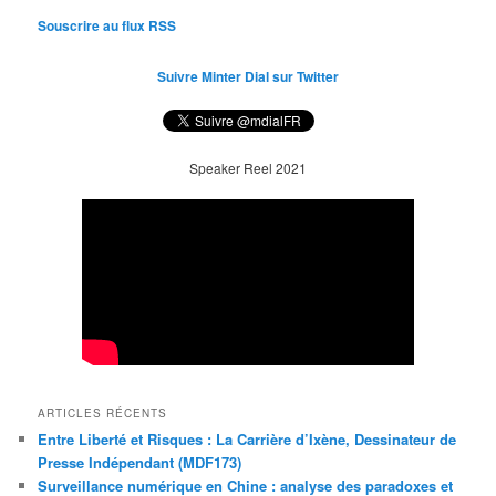
Souscrire au flux RSS
Suivre Minter Dial sur Twitter
Speaker Reel 2021
ARTICLES RÉCENTS
Entre Liberté et Risques : La Carrière d’Ixène, Dessinateur de
Presse Indépendant (MDF173)
Surveillance numérique en Chine : analyse des paradoxes et