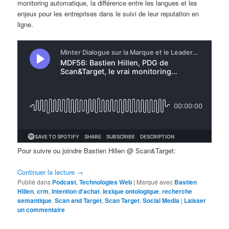
monitoring automatique, la différence entre les langues et les
enjeux pour les entreprises dans le suivi de leur reputation en
ligne.
Pour suivre ou joindre Bastien Hillen @ Scan&Target:
Continuer la lecture
→
Publié dans
Podcast
,
Technologies Web
|
Marqué avec
Bastien
Hillen
,
crm
,
Intention d'achat
,
lexique ontologique
,
recherche
semantique
,
Scan and Target
,
Scan Target
,
Social Media
|
Laisser
un commentaire