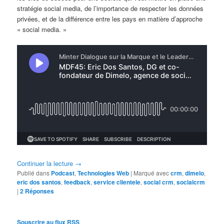
stratégie social media, de l’importance de respecter les données
privées, et de la différence entre les pays en matière d’approche
« social media. »
Continuer la lecture
→
Publié dans
Podcast
,
Technologies Web
|
Marqué avec
crm
,
dimelo
,
eric dos santos
,
feedback
,
service clientele
,
social crm
,
socialcrm
|
2
Réponses
Souscrire au flux RSS