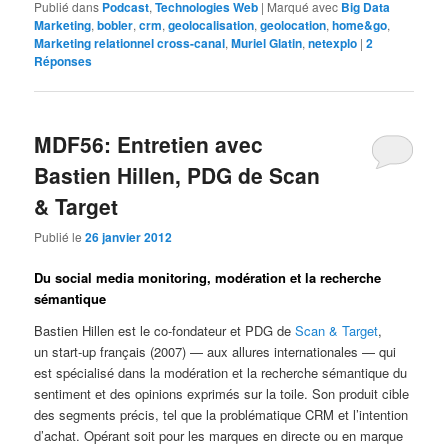
Publié dans
Podcast
,
Technologies Web
|
Marqué avec
Big Data
Marketing
,
bobler
,
crm
,
geolocalisation
,
geolocation
,
home&go
,
Marketing relationnel cross-canal
,
Muriel Glatin
,
netexplo
|
2
Réponses
MDF56: Entretien avec
Bastien Hillen, PDG de Scan
& Target
Publié le
26 janvier 2012
Du social media monitoring, modération et la recherche
sémantique
Bastien Hillen est le co-fondateur et PDG de
Scan & Target
,
un start-up français (2007) — aux allures internationales — qui
est spécialisé dans la modération et la recherche sémantique du
sentiment et des opinions exprimés sur la toile. Son produit cible
des segments précis, tel que la problématique CRM et l’intention
d’achat. Opérant soit pour les marques en directe ou en marque