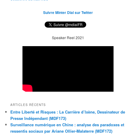
Suivre Minter Dial sur Twitter
Speaker Reel 2021
ARTICLES RÉCENTS
Entre Liberté et Risques : La Carrière d’Ixène, Dessinateur de
Presse Indépendant (MDF173)
Surveillance numérique en Chine : analyse des paradoxes et
ressentis sociaux par Ariane Ollier-Malaterre (MDF172)