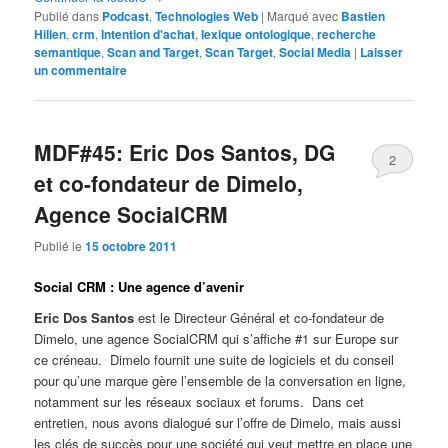
Publié dans
Podcast
,
Technologies Web
|
Marqué avec
Bastien
Hillen
,
crm
,
Intention d'achat
,
lexique ontologique
,
recherche
semantique
,
Scan and Target
,
Scan Target
,
Social Media
|
Laisser
un commentaire
MDF#45: Eric Dos Santos, DG
2
et co-fondateur de Dimelo,
Agence SocialCRM
Publié le
15 octobre 2011
Social CRM : Une agence d’avenir
Eric Dos Santos
est le Directeur Général et co-fondateur de
Dimelo, une agence SocialCRM qui s’affiche #1 sur Europe sur
ce créneau. Dimelo fournit une suite de logiciels et du conseil
pour qu’une marque gère l’ensemble de la conversation en ligne,
notamment sur les réseaux sociaux et forums. Dans cet
entretien, nous avons dialogué sur l’offre de Dimelo, mais aussi
les clés de succès pour une société qui veut mettre en place une