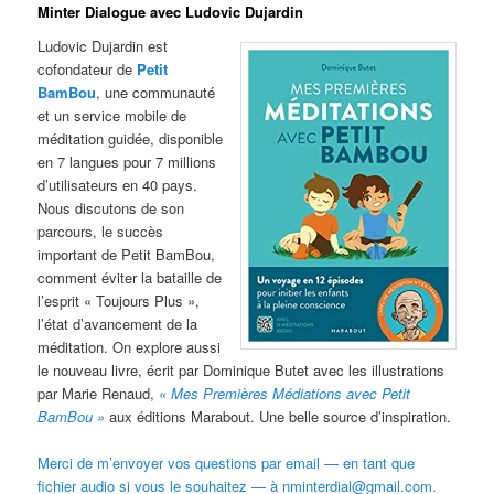
Minter Dialogue avec Ludovic Dujardin
Ludovic Dujardin est
cofondateur de
Petit
BamBou
, une communauté
et un service mobile de
méditation guidée, disponible
en 7 langues pour 7 millions
d’utilisateurs en 40 pays.
Nous discutons de son
parcours, le succès
important de Petit BamBou,
comment éviter la bataille de
l’esprit « Toujours Plus »,
l’état d’avancement de la
méditation. On explore aussi
le nouveau livre, écrit par Dominique Butet avec les illustrations
par Marie Renaud,
« Mes Premières Médiations avec Petit
BamBou »
aux éditions Marabout. Une belle source d’inspiration.
Merci de m’envoyer vos questions par email — en tant que
fichier audio si vous le souhaitez — à nminterdial@gmail.com.