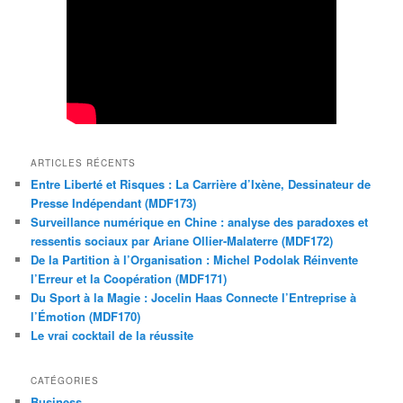
ARTICLES RÉCENTS
Entre Liberté et Risques : La Carrière d’Ixène, Dessinateur de
Presse Indépendant (MDF173)
Surveillance numérique en Chine : analyse des paradoxes et
ressentis sociaux par Ariane Ollier-Malaterre (MDF172)
De la Partition à l’Organisation : Michel Podolak Réinvente
l’Erreur et la Coopération (MDF171)
Du Sport à la Magie : Jocelin Haas Connecte l’Entreprise à
l’Émotion (MDF170)
Le vrai cocktail de la réussite
CATÉGORIES
Business