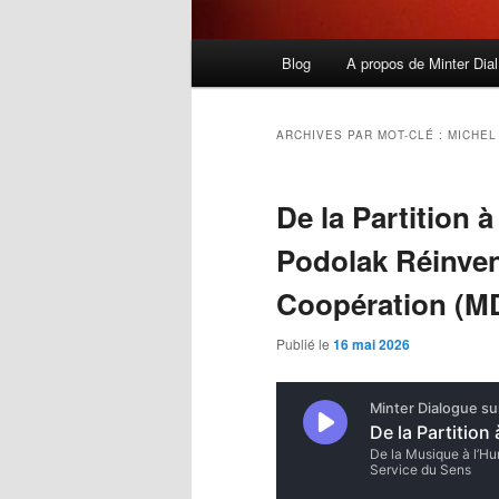
Menu
Blog
A propos de Minter Dial
principal
ARCHIVES PAR MOT-CLÉ :
MICHEL
De la Partition à
Podolak Réinvent
Coopération (M
Publié le
16 mai 2026