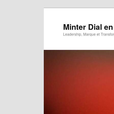
Aller
Aller
au
au
contenu
contenu
Minter Dial en
principal
secondaire
Leadership, Marque et Transfo