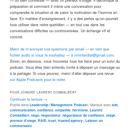
— ou bien converser — avec un preneur d’otage. Il décortique la
préparation et comment il mène une conversation pour
comprendre la situation et de saisir la motivation de l’homme en
face. En matière d’enseignement, il y a des perles qu’on pourrait
tous utiliser dans notre quotidien — en tout cas dans les
conversations difficiles ou controversées. Un échange vif et
concret.
Merci de m’envoyer vos questions par email — en tant que
fichier audio si vous le souhaitez — à nminterdial@gmail.com.
Sinon, en dessous, vous trouverez tous les liens pour un suivi du
podcast. Vous êtes bien entendu invité à déposer un message ou
à le partager. Si vous pouvez, merci d’aller déposer une revue
sur Apple Podcasts pour le noter.
POUR JOINDRE LAURENT COMBALBERT
Continuer la lecture
→
Publié dans
Leadership / Management
,
Podcast
|
Marqué avec
adn
,
communication
,
confiance
,
empathie
,
hermione
,
Laurent
Combalbert
,
nego
,
negociateur
,
négociateur de confiance
,
otage
,
preneur d'otage
,
RAID
,
trust
,
trusted agency
|
Laisser un
commentaire