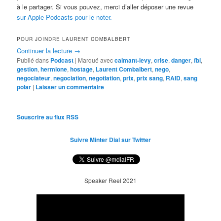
à le partager. Si vous pouvez, merci d’aller déposer une revue
sur Apple Podcasts pour le noter.
POUR JOINDRE LAURENT COMBALBERT
Continuer la lecture
→
Publié dans
Podcast
|
Marqué avec
calmant-levy
,
crise
,
danger
,
fbi
,
gestion
,
hermione
,
hostage
,
Laurent Combalbert
,
nego
,
negociateur
,
negociation
,
negotiation
,
prix
,
prix sang
,
RAID
,
sang
polar
|
Laisser un commentaire
Souscrire au flux RSS
Suivre Minter Dial sur Twitter
Speaker Reel 2021