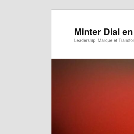
Aller
Aller
au
au
contenu
contenu
Minter Dial en
principal
secondaire
Leadership, Marque et Transfo