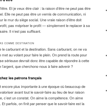
d’être. Et je veux être clair : la raison d’être ne peut pas être
uel. Elle ne peut pas être un vernis de communication, ni
r le mur du siège social. Une vraie raison d’être doit
 profit, pas mépriser le profit — simplement le replacer à sa
aire. Il n’est pas suffisant.
PAS COMME DESTINATION
e carburant et la destination. Sans carburant, on ne va
 met au volant pour faire le plein. On prend la route pour
ise sérieuse devrait donc être capable de répondre à cette
e l’argent, que cherchons-nous à faire advenir ?
 chez les patrons français
ent encore plus importante à une époque où beaucoup de
aloriser avant tout le savoir-faire au lieu de leur raison
che, c’est un constat. On aime la compétence. On aime
. Et parfois, on finit par penser que le savoir-faire est la