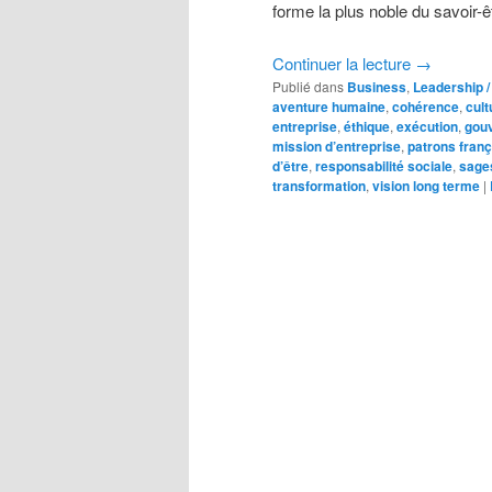
forme la plus noble du savoir-ê
Continuer la lecture
→
Publié dans
Business
,
Leadership 
aventure humaine
,
cohérence
,
cult
entreprise
,
éthique
,
exécution
,
gou
mission d’entreprise
,
patrons franç
d’être
,
responsabilité sociale
,
sage
transformation
,
vision long terme
|