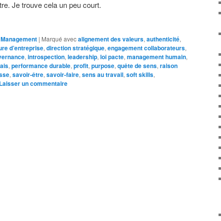
tre. Je trouve cela un peu court.
/ Management
|
Marqué avec
alignement des valeurs
,
authenticité
,
ure d’entreprise
,
direction stratégique
,
engagement collaborateurs
,
vernance
,
introspection
,
leadership
,
loi pacte
,
management humain
,
ais
,
performance durable
,
profit
,
purpose
,
quête de sens
,
raison
sse
,
savoir-être
,
savoir-faire
,
sens au travail
,
soft skills
,
Laisser un commentaire