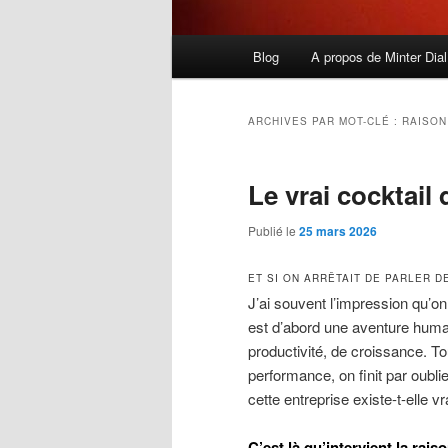
Menu
Blog
A propos de Minter Dial
principal
ARCHIVES PAR MOT-CLÉ :
RAISON
Le vrai cocktail 
Publié le
25 mars 2026
ET SI ON ARRÊTAIT DE PARLER D
J’ai souvent l’impression qu’o
est d’abord une aventure huma
productivité, de croissance. To
performance, on finit par oubli
cette entreprise existe-t-elle v
C’est là qu’intervient la rais